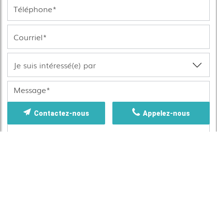
Contactez-nous
Appelez-nous
Les informations recueillies font l’objet d’un
traitement informatique destiné à
CG NUISIBLES
,
responsable du traitement, afin de donner suite à
votre demande et de vous recontacter. Les
données sont également destinées à Futur Digital,