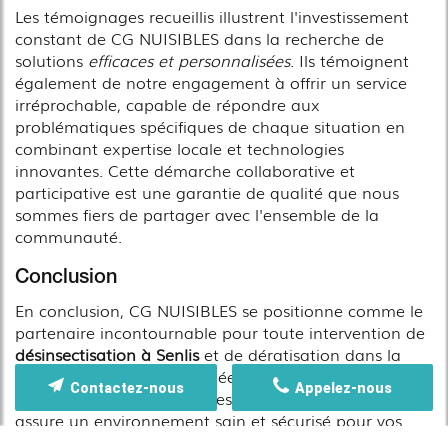
Les témoignages recueillis illustrent l'investissement
constant de CG NUISIBLES dans la recherche de
solutions
efficaces et personnalisées
. Ils témoignent
également de notre engagement à offrir un service
irréprochable, capable de répondre aux
problématiques spécifiques de chaque situation en
combinant expertise locale et technologies
innovantes. Cette démarche collaborative et
participative est une garantie de qualité que nous
sommes fiers de partager avec l'ensemble de la
communauté.
Conclusion
En conclusion, CG NUISIBLES se positionne comme le
partenaire incontournable pour toute intervention de
désinsectisation à Senlis
et de dératisation dans la
région. Notre offre diversifiée, fondée sur des
Contactez-nous
Appelez-nous
techniques éprouvées et des innovations régulières,
assure un environnement sain et sécurisé pour vos
habitations, locaux professionnels et espaces publics.