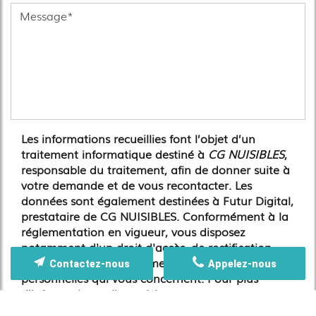
Les informations recueillies font l’objet d’un
traitement informatique destiné à
CG NUISIBLES
,
responsable du traitement, afin de donner suite à
votre demande et de vous recontacter. Les
données sont également destinées à Futur Digital,
prestataire de CG NUISIBLES. Conformément à la
réglementation en vigueur, vous disposez
notamment d'un droit d'accès, de rectification,
d'opposition et d'effacement sur les données
Contactez-nous
Appelez-nous
personnelles qui vous concernent. Pour plus
d’informations, cliquez
ici
.