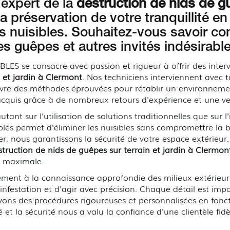
 expert de la
destruction de nids de gu
la préservation de votre tranquillité e
les nuisibles. Souhaitez-vous savoir
es guêpes et autres invités indésirabl
S se consacre avec passion et rigueur à offrir des interv
 et jardin à Clermont
. Nos techniciens interviennent avec 
vre des méthodes éprouvées pour rétablir un environnemen
acquis grâce à de nombreux retours d'expérience et une ve
nt sur l'utilisation de solutions traditionnelles que sur l
blés permet d'éliminer les nuisibles sans compromettre la b
r, nous garantissons la sécurité de votre espace extérieu
struction de nids de guêpes sur terrain et jardin à Clermon
té maximale.
alement à la connaissance approfondie des milieux extérieu
infestation et d'agir avec précision. Chaque détail est impor
uivons des procédures rigoureuses et personnalisées en fonct
t la sécurité nous a valu la confiance d'une clientèle fid