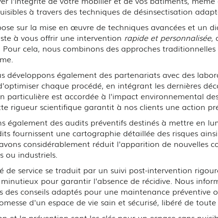
r l'intégrité de votre mobilier et de vos bâtiments, même 
nuisibles à travers des techniques de désinsectisation adapt
ose sur la mise en œuvre de techniques avancées et un di
e à vous offrir une intervention
rapide et personnalisée
,
s. Pour cela, nous combinons des approches traditionnelles
rme.
 développons également des partenariats avec des laboratoi
 d'optimiser chaque procédé, en intégrant les dernières dé
ion particulière est accordée à l'impact environnemental de
te rigueur scientifique garantit à nos clients une action p
s également des audits préventifs destinés à mettre en lum
udits fournissent une cartographie détaillée des risques ain
vons considérablement réduit l'apparition de nouvelles col
s ou industriels.
 de service se traduit par un suivi post-intervention rigo
 minutieux pour garantir l'absence de récidive. Nous inform
s des conseils adaptés pour une maintenance préventive 
messe d'un espace de vie sain et sécurisé, libéré de toute 
 et la prévention sont les clés pour un espace sans nuisib