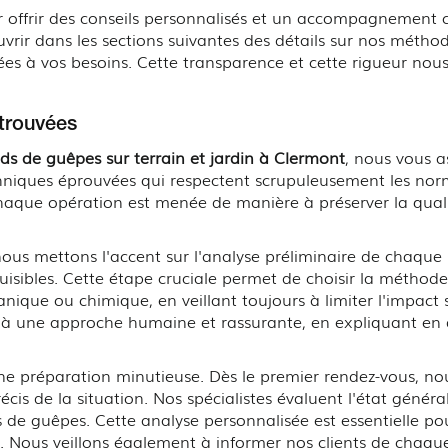
r offrir des conseils personnalisés et un accompagnement 
uvrir dans les sections suivantes des détails sur nos métho
tées à vos besoins. Cette transparence et cette rigueur nou
etrouvées
ids de guêpes sur terrain et jardin à Clermont
, nous vous 
chniques éprouvées qui respectent scrupuleusement les no
Chaque opération est menée de manière à préserver la quali
us mettons l'accent sur l'analyse préliminaire de chaque si
isibles. Cette étape cruciale permet de choisir la méthode 
nique ou chimique, en veillant toujours à limiter l'impact s
 une approche humaine et rassurante, en expliquant en dé
ne préparation minutieuse. Dès le premier rendez-vous, no
écis de la situation. Nos spécialistes évaluent l'état génér
s de guêpes. Cette analyse personnalisée est essentielle po
e. Nous veillons également à informer nos clients de chaq