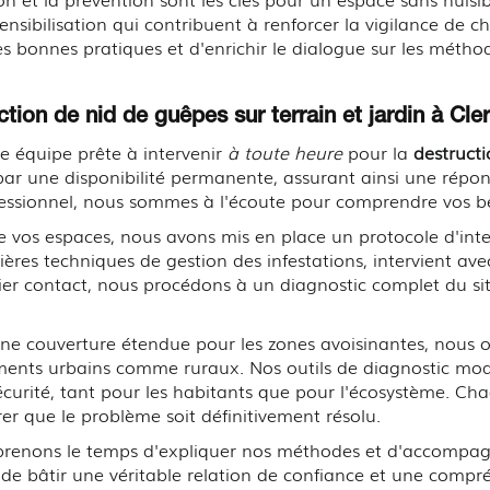
nsibilisation qui contribuent à renforcer la vigilance de 
es bonnes pratiques et d'enrichir le dialogue sur les méth
ction de nid de guêpes sur terrain et jardin à Cl
e équipe prête à intervenir
à toute heure
pour la
destructi
e par une disponibilité permanente, assurant ainsi une ré
essionnel, nous sommes à l'écoute pour comprendre vos bes
 de vos espaces, nous avons mis en place un protocole d'int
ières techniques de gestion des infestations, intervient av
er contact, nous procédons à un diagnostic complet du site
e couverture étendue pour les zones avoisinantes, nous of
nts urbains comme ruraux. Nos outils de diagnostic moder
écurité, tant pour les habitants que pour l'écosystème. Cha
rer que le problème soit définitivement résolu.
us prenons le temps d'expliquer nos méthodes et d'accompa
 de bâtir une véritable relation de confiance et une comp