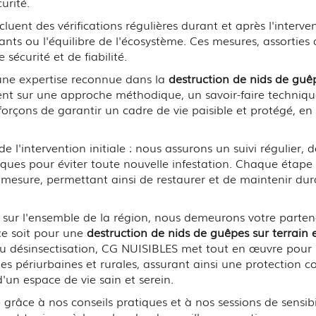
urité.
ncluent des vérifications régulières durant et après l'inter
s ou l'équilibre de l'écosystème. Ces mesures, assorties d
sécurité et de fiabilité.
une expertise reconnue dans la
destruction de nids de guêp
nt sur une approche méthodique, un savoir-faire techniqu
orçons de garantir un cadre de vie paisible et protégé, en
l'intervention initiale : nous assurons un suivi régulier, d
tiques pour éviter toute nouvelle infestation. Chaque éta
 mesure, permettant ainsi de restaurer et de maintenir dura
ur l'ensemble de la région, nous demeurons votre partena
ce soit pour une
destruction de nids de guêpes sur terrain 
u désinsectisation, CG NUISIBLES met tout en œuvre pour 
es périurbaines et rurales, assurant ainsi une protection 
 d'un espace de vie sain et serein.
é grâce à nos conseils pratiques et à nos sessions de sensib