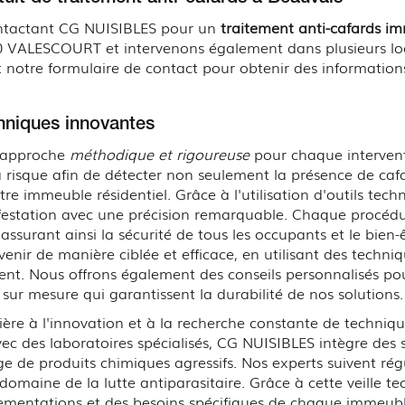
 contactant CG NUISIBLES pour un
traitement anti-cafards im
 VALESCOURT et intervenons également dans plusieurs lo
 notre formulaire de contact pour obtenir des information
chniques innovantes
 approche
méthodique et rigoureuse
pour chaque interven
risque afin de détecter non seulement la présence de cafar
e immeuble résidentiel. Grâce à l'utilisation d'outils tech
'infestation avec une précision remarquable. Chaque procédur
ssurant ainsi la sécurité de tous les occupants et le bien-
enir de manière ciblée et efficace, en utilisant des techni
ment. Nous offrons également des conseils personnalisés po
sur mesure qui garantissent la durabilité de nos solutions.
re à l'innovation et à la recherche constante de technique
vec des laboratoires spécialisés, CG NUISIBLES intègre des 
sage de produits chimiques agressifs. Nos experts suivent r
domaine de la lutte antiparasitaire. Grâce à cette veille 
mentations et des besoins spécifiques de chaque immeuble 