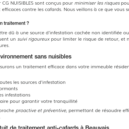
par CG NUISIBLES sont conçus pour
minimiser les risques
pour
fficaces contre les cafards. Nous veillons à ce que vous 
n traitement ?
être dû à une source d'infestation cachée non identifiée ou
luent un
suivi rigoureux
pour limiter le risque de retour, e
ures.
vironnement sans nuisibles
ssurons un traitement efficace dans votre immeuble résiden
utes les sources d'infestation
rformants
es infestations
saire pour garantir votre tranquillité
pproche
proactive et préventive
, permettant de résoudre ef
.
uit de traitement anti-cafards à Beauvais