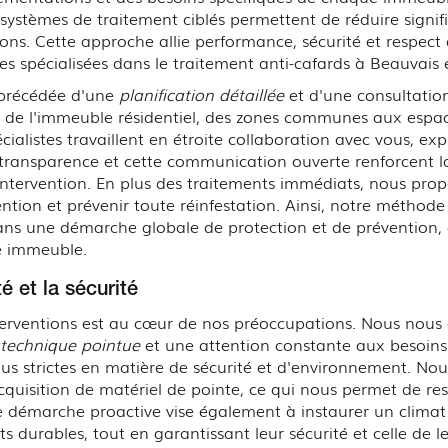
de systèmes de traitement ciblés permettent de réduire signi
ctions. Cette approche allie performance, sécurité et respe
s spécialisées dans le traitement anti-cafards à Beauvais e
 précédée d'une
planification détaillée
et d'une consultation
e l'immeuble résidentiel, des zones communes aux espaces
cialistes travaillent en étroite collaboration avec vous, e
 transparence et cette communication ouverte renforcent 
'intervention. En plus des traitements immédiats, nous prop
rvention et prévenir toute réinfestation. Ainsi, notre méthod
 dans une démarche globale de protection et de prévention, a
re immeuble.
é et la sécurité
terventions est au cœur de nos préoccupations. Nous nous 
 technique pointue
et une attention constante aux besoins 
lus strictes en matière de sécurité et d'environnement. No
cquisition de matériel de pointe, ce qui nous permet de res
e démarche proactive vise également à instaurer un climat 
ats durables, tout en garantissant leur sécurité et celle de 