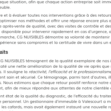
aque situation, afin que chaque action entreprise soit imm
euble.
et à évaluer toutes nos interventions grâce à des retours r
optimiser nos méthodes et offrir une réponse encore plus a
e après-vente de qualité, avec des visites de contrôle et de
t disponible pour intervenir rapidement en cas d'urgence, a
 démarche, CG NUISIBLES démontre sa volonté de maintenir 
xpérience sans compromis et la certitude de vivre dans un
aits
CG NUISIBLES témoignent de la qualité exemplaire de nos i
té une nette amélioration de la qualité de vie après que 
. Il souligne la
réactivité, l'efficacité et le professionnalism
t sain et sécurisé. Ce témoignage, parmi tant d'autres, il
és. Nous estimons que chaque retour positif renforce notre 
, afin de mieux répondre aux attentes de notre clientèle d
t état de la qualité du diagnostic, de l'efficacité du trai
otre personnel. Un gestionnaire d'immeuble à Valescourt a 
les cafards, mais avait également instauré une nouvelle r